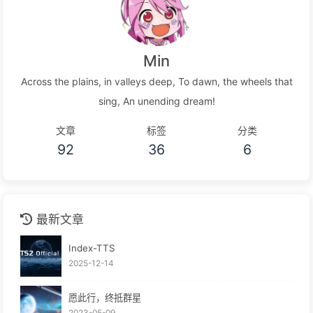
Min
Across the plains, in valleys deep, To dawn, the wheels that
sing, An unending dream!
文章
标签
分类
92
36
6
最新文章
Index-TTS
2025-12-14
愿此行，终抵群星
2023-05-09